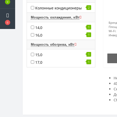
0
Колонные кондиционеры
2
Мощность охлаждения, кВт
Бренд
0
Площ
14,0
1
Wi-Fi:
16,0
1
Инвер
Мощность обогрева, кВт
15,0
1
17,0
1
Н
4
С
Д
С