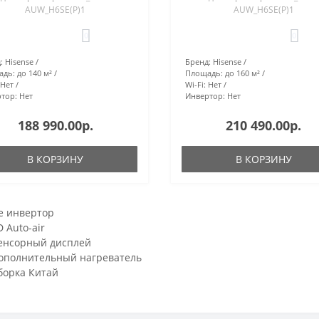
AUW_H6SE(P)1
AUW_H6SE(P)1
0
0
:
Hisense
Бренд:
Hisense
адь:
до 140 м²
Площадь:
до 160 м²
Нет
Wi-Fi:
Нет
тор:
Нет
Инвертор:
Нет
188 990.00р.
210 490.00р.
В КОРЗИНУ
В КОРЗИНУ
е инвертор
D Auto-air
енсорный дисплей
ополнительный нагреватель
борка Китай