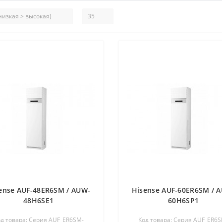
ense AUF-48ER6SM / AUW-
Hisense AUF-60ER6SM / 
48H6SE1
60H6SP1
д товара: Серия AUF_ER6SM-
Код товара: Серия AUF_ER6