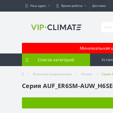
Наш адрес
Время работы
Доставка
Минимальная це
Список категорий
Устан
Колонные кондиционеры
Hisense
Серия 
Серия AUF_ER6SM-AUW_H6SE