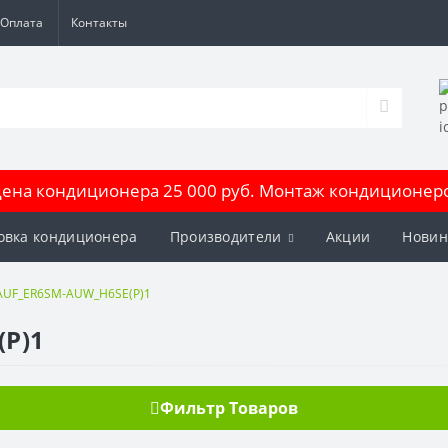
Оплата
Контакты
на кондиционера 25 000 руб. Монтаж кондиционеров
овка кондиционера
Производители
Акции
Новин
AUF_ER6SM-AUW_H6SE(P)1
(P)1
Фильтр Товаров