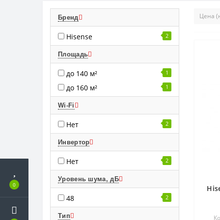
Бренд
Hisense
2
Площадь
до 140 м²
1
до 160 м²
1
Wi-Fi
Нет
2
Инвертор
Нет
2
Уровень шума, дБ
0
His
48
2
Тип
Ко