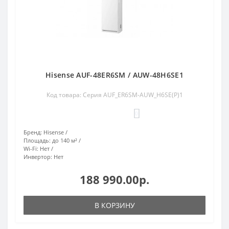
Hisense AUF-48ER6SM / AUW-48H6SE1
Код товара: Серия AUF_ER6SM-AUW_H6SE(P)1
0
Бренд:
Hisense
Площадь:
до 140 м²
Wi-Fi:
Нет
Инвертор:
Нет
188 990.00р.
В КОРЗИНУ