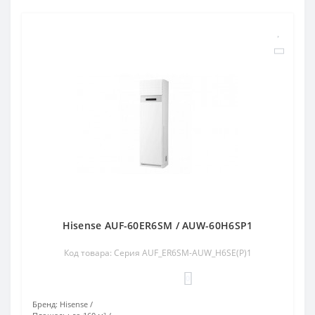
Hisense AUF-60ER6SM / AUW-60H6SP1
Код товара: Серия AUF_ER6SM-AUW_H6SE(P)1
0
Бренд:
Hisense