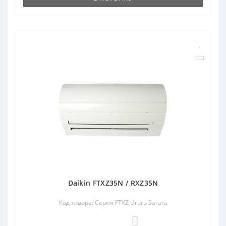
Daikin FTXZ35N / RXZ35N
Код товара: Серия FTXZ Ururu Sarara
0