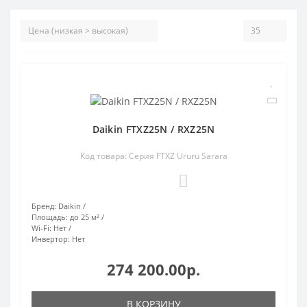
Daikin FTXZ25N / RXZ25N
Код товара: Серия FTXZ Ururu Sarara
0
Бренд:
Daikin
Площадь:
до 25 м²
Wi-Fi:
Нет
Инвертор:
Нет
274 200.00р.
В КОРЗИНУ