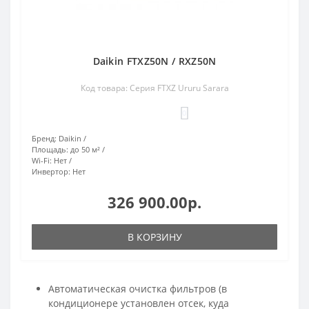
Daikin FTXZ50N / RXZ50N
Код товара: Серия FTXZ Ururu Sarara
0
Бренд:
Daikin
Площадь:
до 50 м²
Wi-Fi:
Нет
Инвертор:
Нет
326 900.00р.
В КОРЗИНУ
Автоматическая очистка фильтров (в
кондиционере установлен отсек, куда