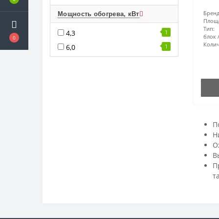
Бренд
Мощность обогрева, кВт
Площ
Тип:
4,3
1
блок
0
Колич
6,0
1
П
Н
О
В
П
т