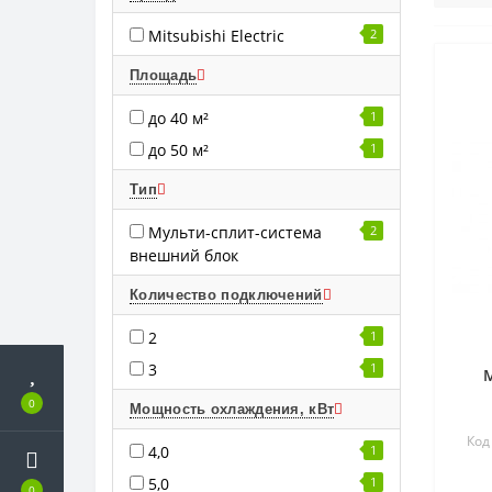
Mitsubishi Electric
2
Площадь
до 40 м²
1
до 50 м²
1
Тип
Мульти-сплит-система
2
внешний блок
Количество подключений
2
1
3
1
M
0
Мощность охлаждения, кВт
Код
4,0
1
5,0
1
0