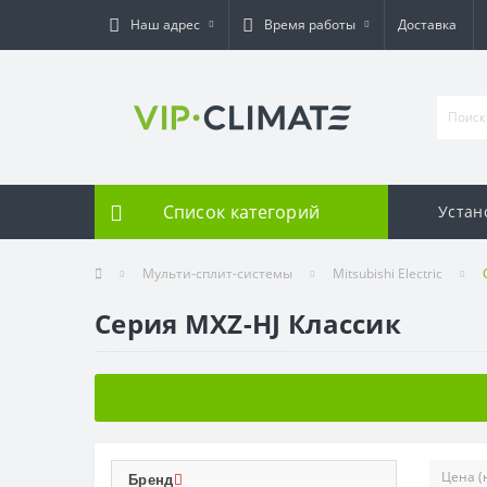
Наш адрес
Время работы
Доставка
Список категорий
Устан
Мульти-сплит-системы
Mitsubishi Electric
Серия MXZ-HJ Классик
Бренд