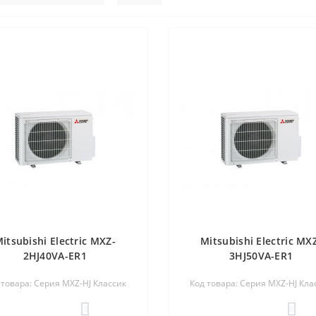
itsubishi Electric MXZ-
Mitsubishi Electric MX
2HJ40VA-ER1
3HJ50VA-ER1
 товара: Серия MXZ-HJ Классик
Код товара: Серия MXZ-HJ Кла
0
0