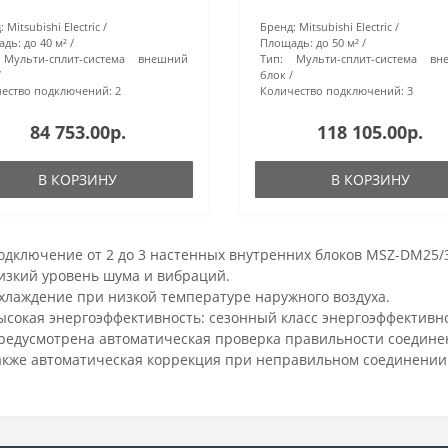
:
Mitsubishi Electric
Бренд:
Mitsubishi Electric
адь:
до 40 м²
Площадь:
до 50 м²
Мульти-сплит-система внешний
Тип:
Мульти-сплит-система вн
блок
ество подключений:
2
Количество подключений:
3
84 753.00р.
118 105.00р.
В КОРЗИНУ
В КОРЗИНУ
одключение от 2 до 3 настенных внутренних блоков MSZ-DM25/3
изкий уровень шума и вибраций.
хлаждение при низкой температуре наружного воздуха.
ысокая энергоэффективность: сезонный класс энергоэффективно
редусмотрена aвтоматическая проверка правильности соедине
акже автоматическая коррекция при неправильном соединении