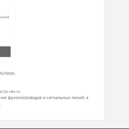
ешний
5/50VA.
сти «А++».
ния фреонопроводов и сигнальных линий, а
.