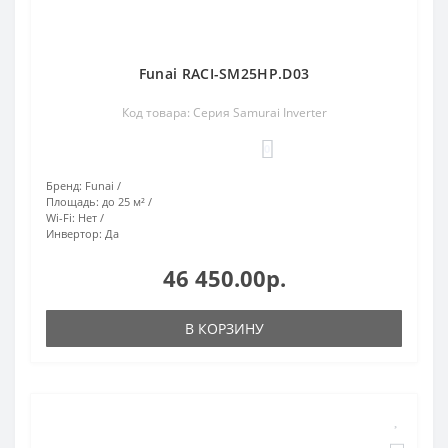
Funai RACI-SM25HP.D03
Код товара: Серия Samurai Inverter
0
Бренд:
Funai
Площадь:
до 25 м²
Wi-Fi:
Нет
Инвертор:
Да
46 450.00р.
В КОРЗИНУ