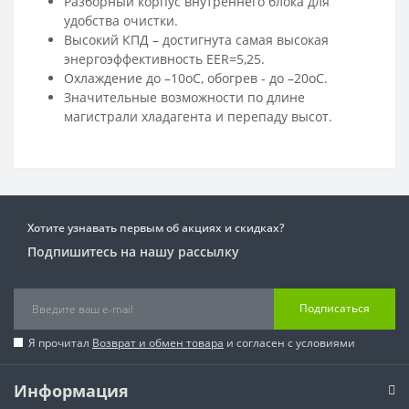
Разборный корпус внутреннего блока для
удобства очистки.
Высокий КПД – достигнута самая высокая
энергоэффективность EER=5,25.
Охлаждение до –10oС, обогрев - до –20oС.
Значительные возможности по длине
магистрали хладагента и перепаду высот.
Хотите узнавать первым об акциях и скидках?
Подпишитесь на нашу рассылку
Подписаться
Я прочитал
Возврат и обмен товара
и согласен с условиями
Информация