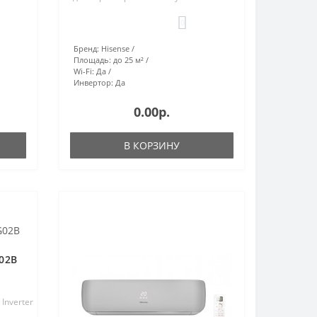
0
Бренд:
Hisense
Площадь:
до 25 м²
Wi-Fi:
Да
Инвертор:
Да
0.00р.
В КОРЗИНУ
02B
 Inverter