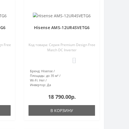
TG6
Hisense AMS-12UR4SVETG6
gn Free
Код товара: Серия Premium Design Free
Match DC Inverter
0
Бренд:
Hisense
Площадь:
до 35 м²
Wi-Fi:
Нет
Инвертор:
Да
18 790.00р.
В КОРЗИНУ