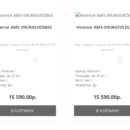
sense AMS-09UR4SVEDB65
Hisense AMS-09UR4SVEDL6
вара: Серия Smart Free Match DC
Код товара: Серия Silver Free M
Inverter
Inverter
0
0
:
Hisense
Бренд:
Hisense
адь:
до 25 м²
Площадь:
до 25 м²
Нет
Wi-Fi:
Нет
тор:
Да
Инвертор:
Да
15 590.00р.
15 590.00р.
В КОРЗИНУ
В КОРЗИНУ