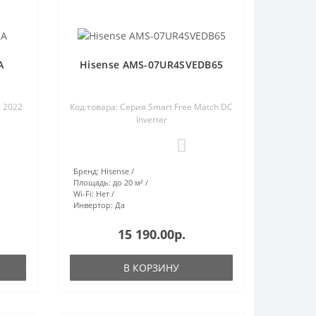
A
Hisense AMS-07UR4SVEDB65
c 2022
Код товара: Серия Smart Free Match DC
Inverter
0
Бренд:
Hisense
Площадь:
до 20 м²
Wi-Fi:
Нет
Инвертор:
Да
15 190.00р.
В КОРЗИНУ