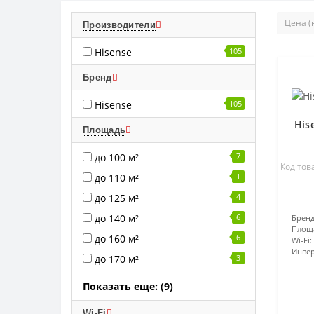
Производители
Hisense
105
Бренд
Hisense
105
His
Площадь
до 100 м²
7
Код това
до 110 м²
1
до 125 м²
4
до 140 м²
6
Бренд
Площ
до 160 м²
6
Wi-Fi:
Инвер
до 170 м²
3
Показать еще: (9)
Wi-Fi