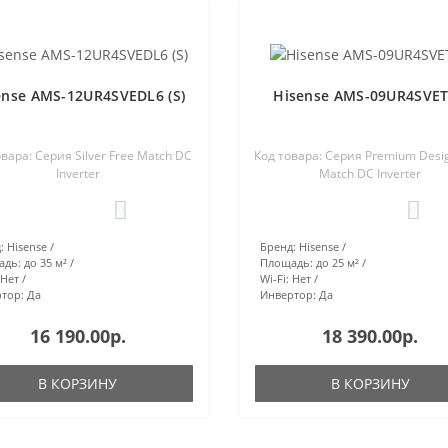
ense AMS-12UR4SVEDL6 (S)
Hisense AMS-09UR4SVE
вара: Серия Silver Free Match DC
Код товара: Серия Premium Desi
Inverter
Match DC Inverter
0
0
:
Hisense
Бренд:
Hisense
адь:
до 35 м²
Площадь:
до 25 м²
Нет
Wi-Fi:
Нет
тор:
Да
Инвертор:
Да
16 190.00р.
18 390.00р.
В КОРЗИНУ
В КОРЗИНУ