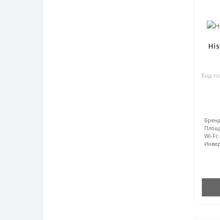
Hi
Код то
Бренд
Площ
Wi-Fi:
Инвер