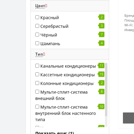
Цвет
Бренд
Красный
2
Площ
Wi-Fi:
Серебристый
3
Инвер
Чёрный
7
Шампань
4
Тип
Канальные кондиционеры
11
Кассетные кондиционеры
15
Колонные кондиционеры
2
Мульти-сплит-система
8
внешний блок
Мульти-сплит-система
10
внутренний блок настенного
типа
Напольно-потолочные
10
Показать еще: (1)