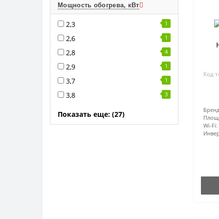
Мощность обогрева, кВт
2,3
1
2,6
1
2,8
4
2,9
1
Код т
3,7
1
3,8
3
Бренд
Показать еще: (27)
Площ
Wi-Fi:
Инвер