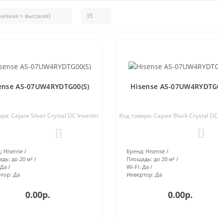
ense AS-07UW4RYDTG00(S)
Hisense AS-07UW4RYDTG
ра: Серия Silver Crystal DC Inverter
Код товара: Серия Black Crystal DC
0
0
:
Hisense
Бренд:
Hisense
адь:
до 20 м²
Площадь:
до 20 м²
Да
Wi-Fi:
Да
тор:
Да
Инвертор:
Да
0.00р.
0.00р.