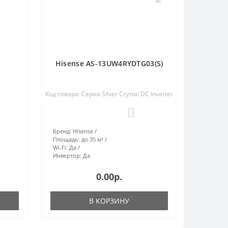
Hisense AS-13UW4RYDTG03(S)
Код товара: Серия Silver Crystal DC Inverter
0
Бренд:
Hisense
Площадь:
до 35 м²
Wi-Fi:
Да
Инвертор:
Да
0.00р.
В КОРЗИНУ