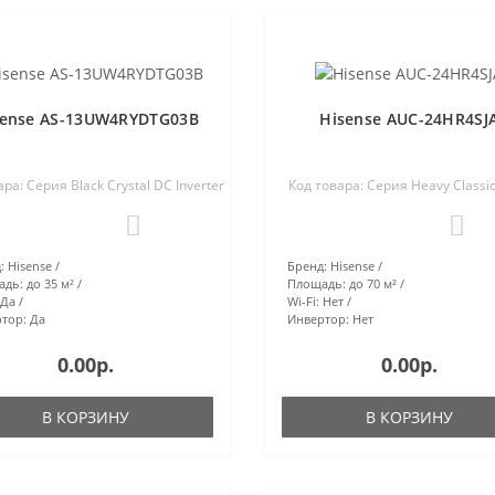
sense AS-13UW4RYDTG03B
Hisense AUC-24HR4SJ
ра: Серия Black Crystal DC Inverter
Код товара: Серия Heavy Classi
0
0
:
Hisense
Бренд:
Hisense
адь:
до 35 м²
Площадь:
до 70 м²
Да
Wi-Fi:
Нет
тор:
Да
Инвертор:
Нет
0.00р.
0.00р.
В КОРЗИНУ
В КОРЗИНУ