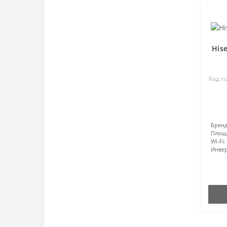
His
Код то
Бренд
Площ
Wi-Fi:
Инвер