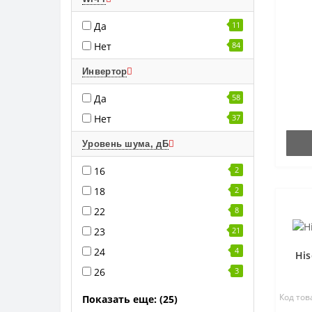
Да
11
Нет
84
Инвертор
Да
58
Нет
37
Уровень шума, дБ
16
2
18
2
22
8
23
21
24
4
Hi
26
3
Код това
Показать еще: (25)