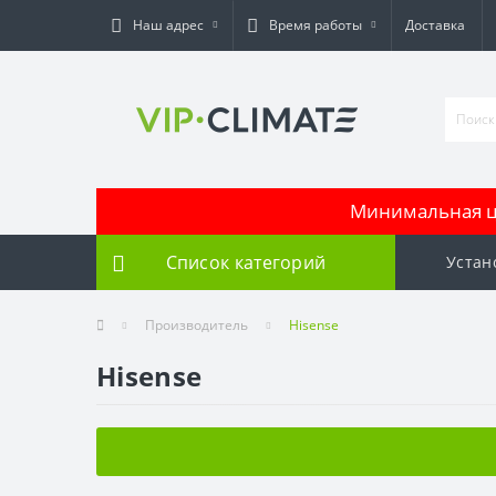
Наш адрес
Время работы
Доставка
Минимальная це
Список категорий
Устан
Производитель
Hisense
Hisense