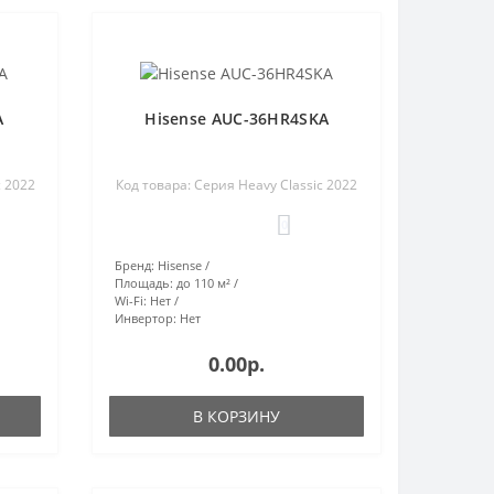
A
Hisense AUC-36HR4SKA
c 2022
Код товара: Серия Heavy Classic 2022
0
Бренд:
Hisense
Площадь:
до 110 м²
Wi-Fi:
Нет
Инвертор:
Нет
0.00р.
В КОРЗИНУ