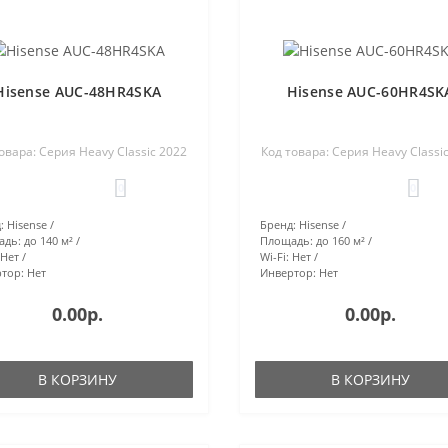
Hisense AUC-48HR4SKA
Hisense AUC-60HR4SK
овара: Серия Heavy Classic 2022
Код товара: Серия Heavy Classi
0
0
:
Hisense
Бренд:
Hisense
адь:
до 140 м²
Площадь:
до 160 м²
Нет
Wi-Fi:
Нет
тор:
Нет
Инвертор:
Нет
0.00р.
0.00р.
В КОРЗИНУ
В КОРЗИНУ