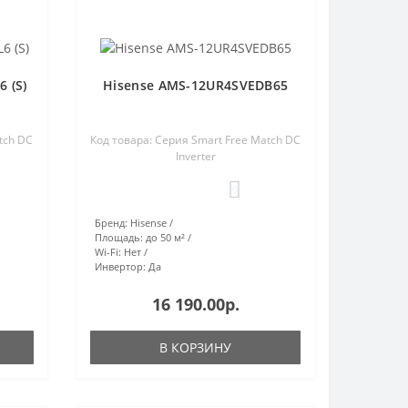
 (S)
Hisense AMS-12UR4SVEDB65
atch DC
Код товара: Серия Smart Free Match DC
Inverter
0
Бренд:
Hisense
Площадь:
до 50 м²
Wi-Fi:
Нет
Инвертор:
Да
16 190.00р.
В КОРЗИНУ