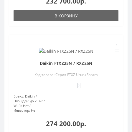
232 700.00р.
В КОРЗИНУ
Daikin FTXZ25N / RXZ25N
Код товара: Серия FTXZ Ururu Sarara
0
Бренд:
Daikin
Площадь:
до 25 м²
Wi-Fi:
Нет
Инвертор:
Нет
274 200.00р.