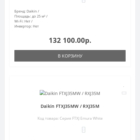
Бренд:
Daikin
Площадь:
до 25 м²
Wi-Fi:
Нет
Инвертор:
Нет
132 100.00р.
В КОРЗИНУ
Daikin FTXJ35MW / RXJ35M
Код товара: Серия FTXJ Emura White
0