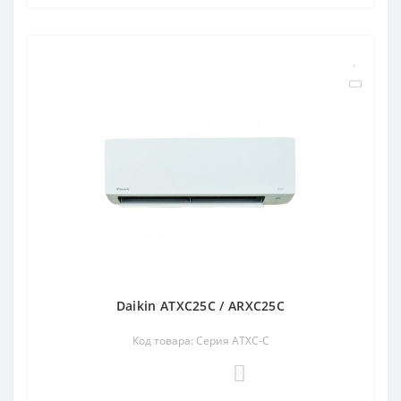
Daikin ATXC25C / ARXC25C
Код товара: Серия ATXC-C
0