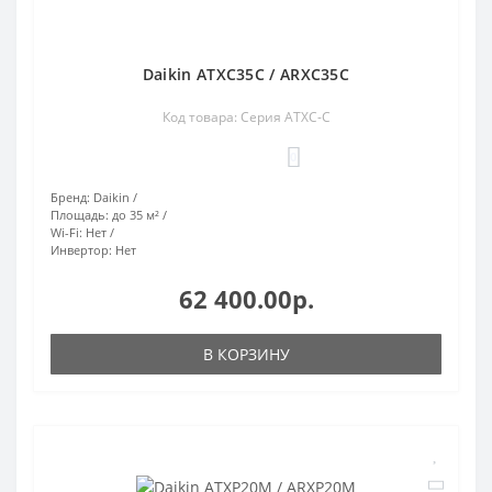
Daikin ATXC35С / ARXC35С
Код товара: Серия ATXC-C
0
Бренд:
Daikin
Площадь:
до 35 м²
Wi-Fi:
Нет
Инвертор:
Нет
62 400.00р.
В КОРЗИНУ