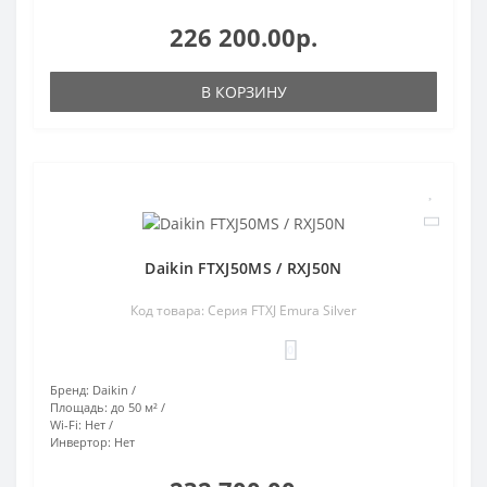
226 200.00р.
В КОРЗИНУ
Daikin FTXJ50MS / RXJ50N
Код товара: Серия FTXJ Emura Silver
0
Бренд:
Daikin
Площадь:
до 50 м²
Wi-Fi:
Нет
Инвертор:
Нет