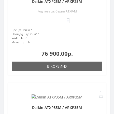
Daikin ATXP25M / ARXP25M
Код товара: Серия ATXP-M
0
Бренд:
Daikin
Площадь:
до 25 м²
Wi-Fi:
Нет
Инвертор:
Нет
76 900.00р.
В КОРЗИНУ
Daikin ATXP35M / ARXP35M