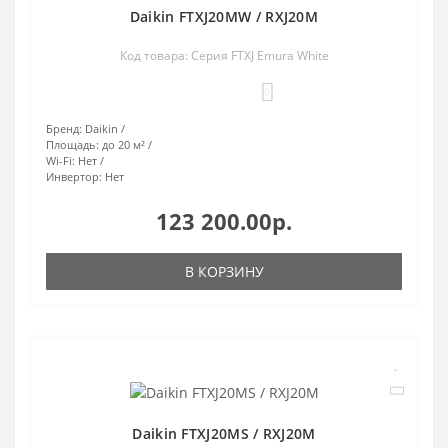
Daikin FTXJ20MW / RXJ20M
Код товара: Серия FTXJ Emura White
0
Бренд:
Daikin
Площадь:
до 20 м²
Wi-Fi:
Нет
Инвертор:
Нет
123 200.00р.
В КОРЗИНУ
Daikin FTXJ20MS / RXJ20M