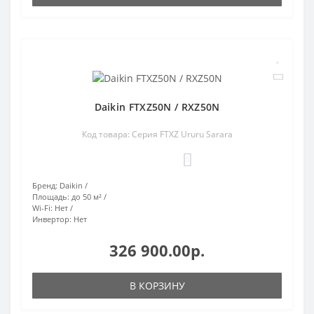
Daikin FTXZ50N / RXZ50N
Код товара: Серия FTXZ Ururu Sarara
0
Бренд:
Daikin
Площадь:
до 50 м²
Wi-Fi:
Нет
Инвертор:
Нет
326 900.00р.
В КОРЗИНУ