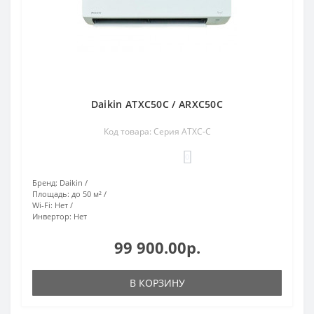
Daikin ATXC50C / ARXC50C
Код товара: Серия ATXC-C
0
Бренд:
Daikin
Площадь:
до 50 м²
Wi-Fi:
Нет
Инвертор:
Нет
99 900.00р.
В КОРЗИНУ