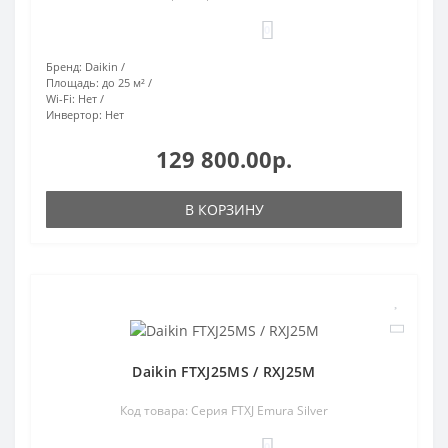
0
Бренд:
Daikin
Площадь:
до 25 м²
Wi-Fi:
Нет
Инвертор:
Нет
129 800.00р.
В КОРЗИНУ
Daikin FTXJ25MS / RXJ25M
Код товара: Серия FTXJ Emura Silver
0