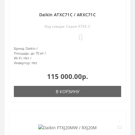
Daikin ATXC71C / ARXC71C
Код товара: Серия ATXC-C
0
Бренд:
Daikin
Площадь:
до 70 м²
Wi-Fi:
Нет
Инвертор:
Нет
115 000.00р.
В КОРЗИНУ