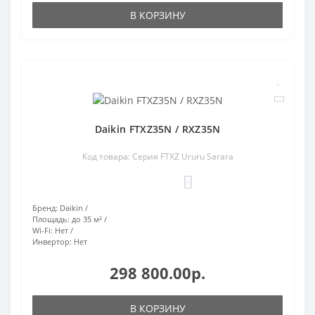
В КОРЗИНУ
Daikin FTXZ35N / RXZ35N
Код товара: Серия FTXZ Ururu Sarara
0
Бренд:
Daikin
Площадь:
до 35 м²
Wi-Fi:
Нет
Инвертор:
Нет
298 800.00р.
В КОРЗИНУ