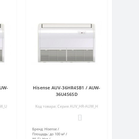
AUW-
Hisense AUV-36HR4SB1 / AUW-
36U4S6SD
UW_U
Код товара: Серия AUV_HR-AUW_H
0
Бренд:
Hisense
Площадь:
до 100 м²
Wi-Fi:
Нет