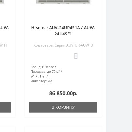
AUW-
Hisense AUV-24UR4S1A / AUW-
24U4SF1
UW_H
Код товара: Серия AUV_UR-AUW_U
0
Бренд:
Hisense
Площадь:
до 70 м²
Wi-Fi:
Нет
Инвертор:
Да
86 850.00р.
В КОРЗИНУ