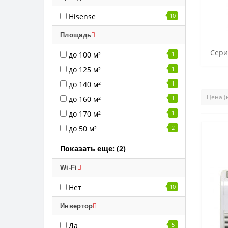
Hisense
10
Площадь
Сери
до 100 м²
1
до 125 м²
1
до 140 м²
1
до 160 м²
1
до 170 м²
1
до 50 м²
2
Показать еще: (2)
Wi-Fi
Нет
10
Инвертор
Да
5