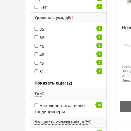
Нет
5
Уровень шума, дБ
His
35
1
36
1
Код
46
1
48
1
49
2
Бренд
51
1
Площ
Wi-Fi:
Инвер
Показать еще: (2)
Тип
Напольно-потолочные
10
кондиционеры
Мощность охлаждения, кВт