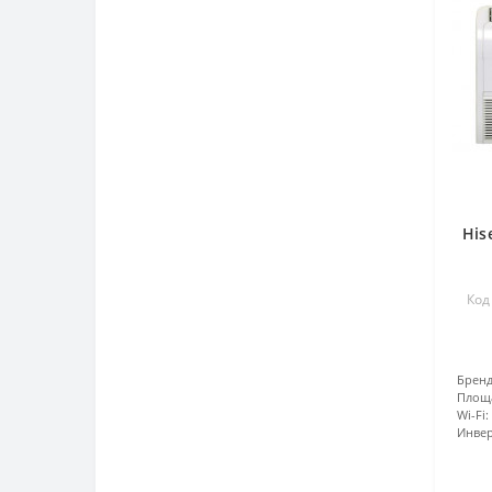
His
Код
Бренд
Площ
Wi-Fi:
Инвер