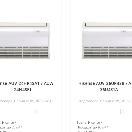
ense AUV-24HR4SA1 / AUW-
Hisense AUV-36UR4SB / 
24H4SF1
36U4S1A
 товара: Серия AUV_HR-AUW_H
Код товара: Серия AUV_UR-A
0
0
:
Hisense
Бренд:
Hisense
адь:
до 70 м²
Площадь:
до 90 м²
Нет
Wi-Fi:
Нет