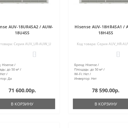
ense AUV-18UR4SA2 / AUW-
Hisense AUV-18HR4SA1 / 
18U4SS
18H4SS
 товара: Серия AUV_UR-AUW_U
Код товара: Серия AUV_HR-A
0
0
:
Hisense
Бренд:
Hisense
адь:
до 50 м²
Площадь:
до 50 м²
Нет
Wi-Fi:
Нет
тор:
Да
Инвертор:
Нет
71 600.00р.
78 590.00р.
В КОРЗИНУ
В КОРЗИНУ