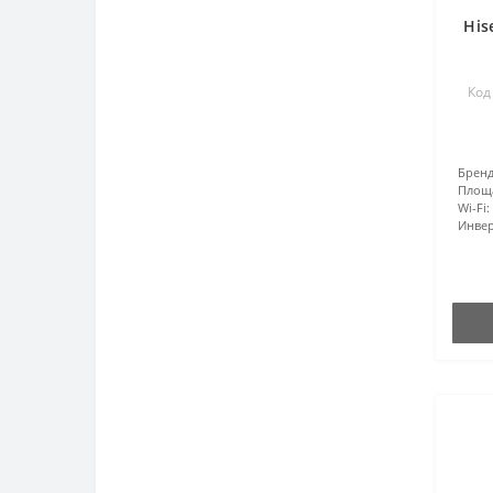
His
Код
Бренд
Площ
Wi-Fi:
Инвер