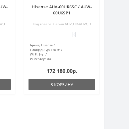
AUW-
Hisense AUV-60UR6SC / AUW-
60U6SP1
UW_H
Код товара: Серия AUV_UR-AUW_U
0
Бренд:
Hisense
Площадь:
до 170 м²
Wi-Fi:
Нет
Инвертор:
Да
172 180.00р.
В КОРЗИНУ