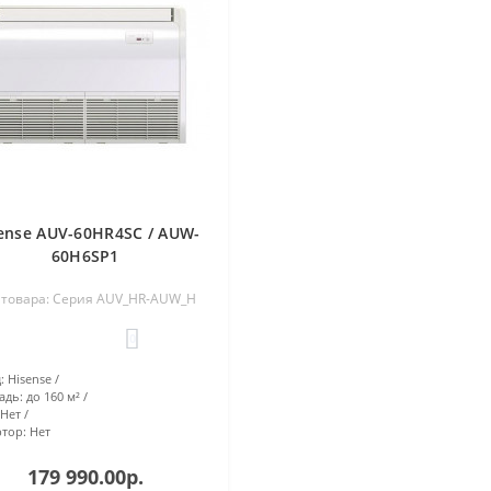
ense AUV-60HR4SC / AUW-
60H6SP1
 товара: Серия AUV_HR-AUW_H
0
:
Hisense
адь:
до 160 м²
Нет
тор:
Нет
179 990.00р.