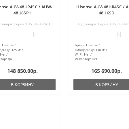
ense AUV-48UR4SC / AUW-
Hisense AUV-48HR4SC / 
48U6SP1
48H6SD
 товара: Серия AUV_UR-AUW_U
Код товара: Серия AUV_HR-A
0
0
:
Hisense
Бренд:
Hisense
адь:
до 125 м²
Площадь:
до 140 м²
Нет
Wi-Fi:
Нет
тор:
Да
Инвертор:
Нет
148 850.00р.
165 690.00р.
В КОРЗИНУ
В КОРЗИНУ