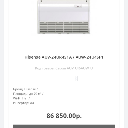
Hisense AUV-24UR4S1A / AUW-24U4SF1
Код товара: Серия AUV_UR-AUW_U
0
Бренд:
Hisense
Площадь:
до 70 м²
Wi-Fi:
Нет
Инвертор:
Да
86 850.00р.