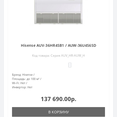
Hisense AUV-36HR4SB1 / AUW-36U4S6SD
Код товара: Серия AUV_HR-AUW_H
0
Бренд:
Hisense
Площадь:
до 100 м²
Wi-Fi:
Нет
Инвертор:
Нет
137 690.00р.
В КОРЗИНУ