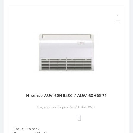
Hisense AUV-60HR4SC / AUW-60H6SP1
Код товара: Серия AUV_HR-AUW_H
0
Бренд:
Hisense