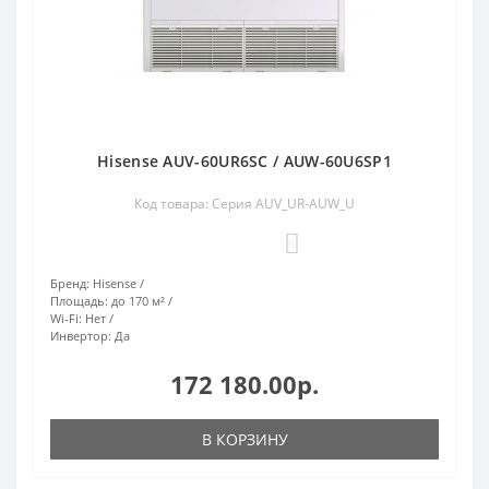
Hisense AUV-60UR6SC / AUW-60U6SP1
Код товара: Серия AUV_UR-AUW_U
0
Бренд:
Hisense
Площадь:
до 170 м²
Wi-Fi:
Нет
Инвертор:
Да
172 180.00р.
В КОРЗИНУ