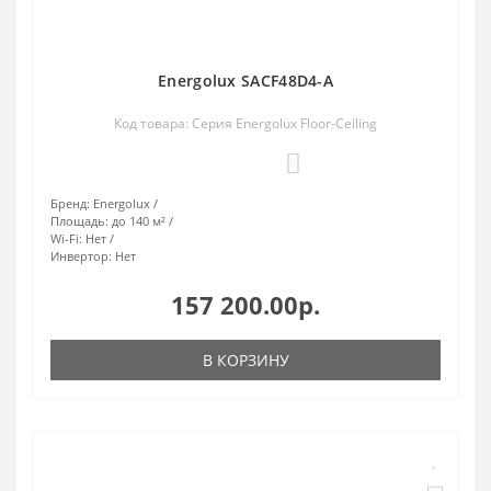
Energolux SACF48D4-A
Код товара: Серия Energolux Floor-Ceiling
0
Бренд:
Energolux
Площадь:
до 140 м²
Wi-Fi:
Нет
Инвертор:
Нет
157 200.00р.
В КОРЗИНУ