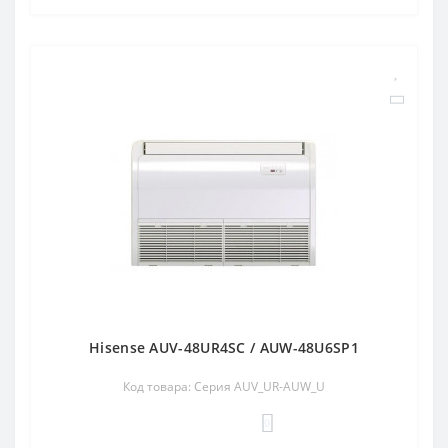
Hisense AUV-48UR4SC / AUW-48U6SP1
Код товара: Серия AUV_UR-AUW_U
0