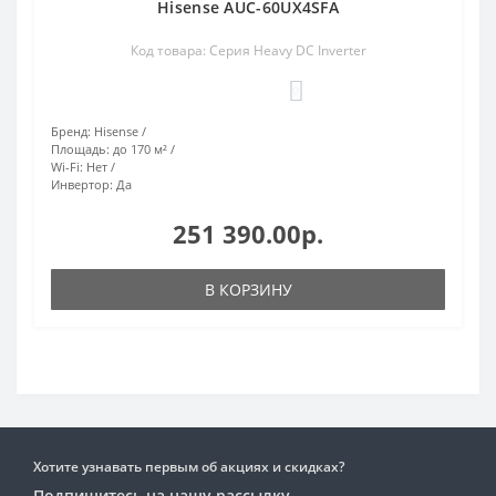
Hisense AUC-60UX4SFA
Код товара: Серия Heavy DC Inverter
0
Бренд:
Hisense
Площадь:
до 170 м²
Wi-Fi:
Нет
Инвертор:
Да
251 390.00р.
В КОРЗИНУ
Хотите узнавать первым об акциях и скидках?
Подпишитесь на нашу рассылку