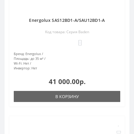
Energolux SAS12BD1-A/SAU12BD1-A
Код товара: Серия Baden
0
Бренд:
Energolux
Площадь:
до 35 м²
Wi-Fi:
Нет
Инвертор:
Нет
41 000.00р.
В КОРЗИНУ